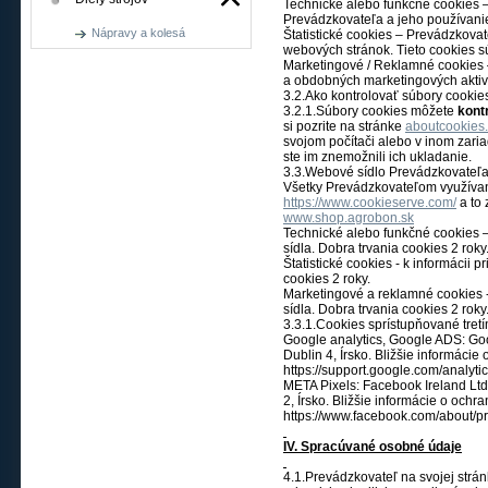
Technické alebo funkčné cookies 
Prevádzkovateľa a jeho používanie
Nápravy a kolesá
Štatistické cookies – Prevádzkovat
webových stránok. Tieto cookies s
Marketingové / Reklamné cookies 
a obdobných marketingových aktiví
3.2.Ako kontrolovať súbory cookie
3.2.1.Súbory cookies môžete
kont
si pozrite na stránke
aboutcookies
svojom počítači alebo v inom zaria
ste im znemožnili ich ukladanie.
3.3.Webové sídlo Prevádzkovateľa 
Všetky Prevádzkovateľom využívan
https://www.cookieserve.com/
a to
www.shop.agrobon.sk
Technické alebo funkčné cookies –
sídla. Dobra trvania cookies 2 roky
Štatistické cookies - k informácii
cookies 2 roky.
Marketingové a reklamné cookies -
sídla. Dobra trvania cookies 2 roky
3.3.1.Cookies sprístupňované tret
Google analytics, Google ADS: Goo
Dublin 4, Írsko. Bližšie informáci
https://support.google.com/analy
META Pixels: Facebook Ireland Lt
2, Írsko. Bližšie informácie o och
https://www.facebook.com/about/pr
IV. Spracúvané osobné údaje
4.1.Prevádzkovateľ na svojej str