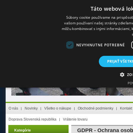
Táto webová lok
Súbory cookie používame na prispôsob
vašom používaní našej stránky zdieľame 
Prihlásenie
(Stály zákazník)
Registrácia
(Nový zákazník)
Zabudol s
môžu kombinovať s inými informáciami, kt
NEVYHNUTNE POTREBNÉ
PRIJAŤ VŠETK
ZO
PO
Nevyhnutne potrebn
O nás
Novinky
Všetko o nákupe
Obchodné podmienky
Kontakt
Nevyhnutne potrebné súbory cookie umožňujú základné funkcie webovej lokality,
nevyhnutne potrebných súborov cookie.
Doprava Slovenská republika
Vrátenie tovaru
Poskytovateľ
/
Uplynutie
Meno
Opis
Doména
platnosti
GDPR - Ochrana osob
Kategórie