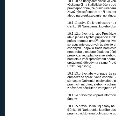
10.1.10.na účely archivácie vo ve
výskumu či na štatistické účely pod
pravdepodobné, že právo uvedené 
závažným spôsobom sťaží dosiahnu
alebo na preukazovanie, uplatňov
10.1.11.právo Dotknutej osoby n
článku 18 Nariadenia, ktorého ob
10.1.12.právo na to, aby Prevádzk
ide o jeden z týchto prípadov: Do
počas obdobia umožňujúceho Prev
spracúvanie osobných údajov je p
osobných údajov a žiada namiesto
nepotrebuje osobné údaje na účely
preukázanie, uplatňovanie alebo 
namietala voči spracúvaniu podľa č
oprávnené dôvody na strane Prev
Dotknutej osoby;
10.1.13.právo, aby v prípade, že 
obmedzene spracúvané osobné úda
súhlasom Dotknutej osoby alebo n
právnych nárokov, alebo na ochranu
z dôvodov dôležitého verejného zá
10.1.14.právo byť vopred informo
údajov;
10.1.15.právo Dotknutej osoby na
článku 19 Nariadenia, ktorého ob
príjemcovi, ktorému boli osobné 