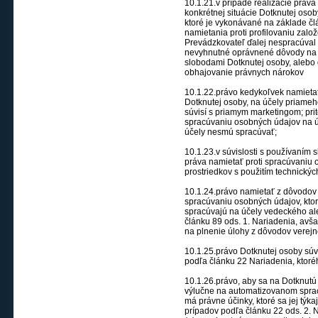
10.1.21.v prípade realizácie práv
konkrétnej situácie Dotknutej osoby
ktoré je vykonávané na základe člá
namietania proti profilovaniu zal
Prevádzkovateľ ďalej nespracúval
nevyhnutné oprávnené dôvody na s
slobodami Dotknutej osoby, alebo
obhajovanie právnych nárokov
10.1.22.právo kedykoľvek namietať
Dotknutej osoby, na účely priameh
súvisí s priamym marketingom; pri
spracúvaniu osobných údajov na ú
účely nesmú spracúvať;
10.1.23.v súvislosti s používaním 
práva namietať proti spracúvaniu
prostriedkov s použitím technických
10.1.24.právo namietať z dôvodov t
spracúvaniu osobných údajov, ktor
spracúvajú na účely vedeckého ale
článku 89 ods. 1. Nariadenia, avš
na plnenie úlohy z dôvodov verej
10.1.25.právo Dotknutej osoby sú
podľa článku 22 Nariadenia, ktor
10.1.26.právo, aby sa na Dotknutú
výlučne na automatizovanom spracú
má právne účinky, ktoré sa jej tý
prípadov podľa článku 22 ods. 2. Na