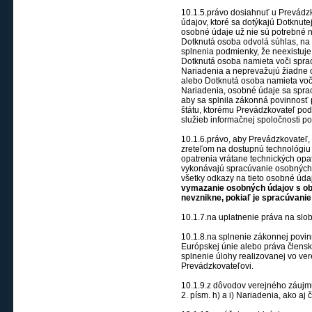
10.1.5.právo dosiahnuť u Prevád
údajov, ktoré sa dotýkajú Dotknutej
osobné údaje už nie sú potrebné na
Dotknutá osoba odvolá súhlas, na 
splnenia podmienky, že neexistuje
Dotknutá osoba namieta voči spra
Nariadenia a neprevažujú žiadne
alebo Dotknutá osoba namieta voč
Nariadenia, osobné údaje sa spra
aby sa splnila zákonná povinnosť
štátu, ktorému Prevádzkovateľ podl
služieb informačnej spoločnosti po
10.1.6.právo, aby Prevádzkovateľ, 
zreteľom na dostupnú technológiu
opatrenia vrátane technických opat
vykonávajú spracúvanie osobných 
všetky odkazy na tieto osobné údaj
vymazanie osobných údajov s obs
nevznikne
, pokiaľ je spracúvani
10.1.7.na uplatnenie práva na slo
10.1.8.na splnenie zákonnej povin
Európskej únie alebo práva člensk
splnenie úlohy realizovanej vo ve
Prevádzkovateľovi.
10.1.9.z dôvodov verejného záujmu
2. písm. h) a i) Nariadenia, ako aj