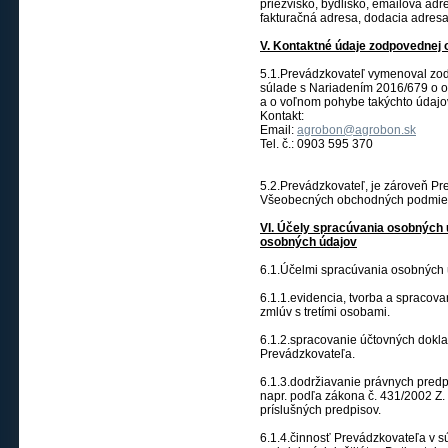
priezvisko, bydlisko, emailová adr
fakturačná adresa, dodacia adresa
V. Kontaktné údaje zodpovednej
5.1.Prevádzkovateľ vymenoval zo
súlade s Nariadením 2016/679 o o
a o voľnom pohybe takýchto údajo
Kontakt:
Email:
agrobon@agrobon.sk
Tel. č.: 0903 595 370
5.2.Prevádzkovateľ, je zároveň P
Všeobecných obchodných podmienkac
VI. Účely spracúvania osobných
osobných údajov
6.1.Účelmi spracúvania osobných 
6.1.1.evidencia, tvorba a spracov
zmlúv s tretími osobami.
6.1.2.spracovanie účtovných dokl
Prevádzkovateľa.
6.1.3.dodržiavanie právnych predp
napr. podľa zákona č. 431/2002 Z. 
príslušných predpisov.
6.1.4.činnosť Prevádzkovateľa v sú