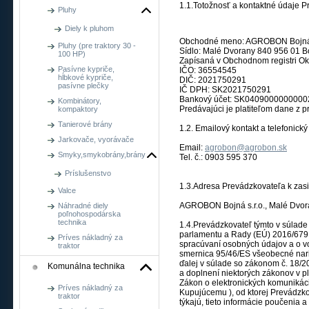
1.1.Totožnosť a kontaktné údaje P
Pluhy
Diely k pluhom
Obchodné meno: AGROBON Bojná, 
Pluhy (pre traktory 30 -
Sídlo: Malé Dvorany 840 956 01 B
100 HP)
Zapísaná v Obchodnom registri Okr
Pasívne kypriče,
IČO: 36554545
hĺbkové kypriče,
DIČ: 2021750291
pasívne plečky
IČ DPH: SK2021750291
Bankový účet: SK040900000000
Kombinátory,
Predávajúci je platiteľom dane z p
kompaktory
Tanierové brány
1.2. Emailový kontakt a telefonick
Jarkovače, vyorávače
Email:
agrobon@agrobon.sk
Smyky,smykobrány,brány
Tel. č.: 0903 595 370
Príslušenstvo
1.3.Adresa Prevádzkovateľa k zasi
Valce
AGROBON Bojná s.r.o., Malé Dvora
Náhradné diely
poľnohospodárska
technika
1.4.Prevádzkovateľ týmto v súlade
parlamentu a Rady (EÚ) 2016/679 
Príves nákladný za
spracúvaní osobných údajov a o v
traktor
smernica 95/46/ES všeobecné naria
ďalej v súlade so zákonom č. 18/
Komunálna technika
a doplnení niektorých zákonov v p
Zákon o elektronických komunikáci
Príves nákladný za
Kupujúcemu ), od ktorej Prevádzkov
traktor
týkajú, tieto informácie poučenia a