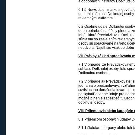
a obdobných inštitútov Dotknutej o
6.1.5.Newslettter, marketingové a
udelenia súhlasu Dotknutej osoby
reklamnými aktivitami.
6.2.Osobné údaje Dotknutej osoby
dobu potrebnú na účely plnenia zm
lehôt, ktoré Prevádzkovateľovi uk
súhlasila so zasielaním reklamný
osoby sú spracúvané na tieto účel
neodvolá. Najdlhšie však po dobu 
VII. Právny základ spracúvania 
7.1 V prípade, že Prevádzkovateľ
súhlase Dotknutej osoby, toto sp
Dotknutou osobou.
7.2.V prípade ak Prevádzkovateľ 
jednania o predzmluvných vzťahoch
súvisiaceho doručenia tovaru, pro
poskytnúť osobné údaje pre riadne
možné plnenie zabezpečiť. Osobné
dotknutej osoby.
VIII. Príjemcovia alebo kategóri
8.1.Príjemcom osobných údajov D
8.1.1.štatutárne orgány alebo ich 