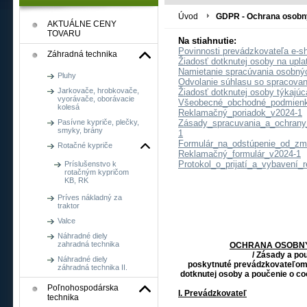
PHPSESSID
Cookies
Cookie generova
PHP.net
relácie
premenných relá
Úvod
GDPR - Ochrana osobn
www.shop.agrobon.sk
AKTUÁLNE CENY
špecifický pre 
TOVARU
Na stiahnutie:
CookieScriptConsent
mesiac
Tento súbor coo
CookieScript
Povinnosti prevádzkovateľa e-s
Záhradná technika
návštevníkov. J
www.shop.agrobon.sk
Žiadosť dotknutej osoby na upla
Namietanie spracúvania osobný
_GRECAPTCHA
6
Google reCAPTCH
Pluhy
Google LLC
Odvolanie súhlasu so spracova
mesiacov
www.google.com
Jarkovače, hrobkovače,
Žiadosť dotknutej osoby týkajúc
vyorávače, oborávacie
Všeobecné_obchodné_podmien
kolesá
Reklamačný_poriadok_v2024-1
Pasívne kypriče, plečky,
Zásady_spracuvania_a_ochrany
smyky, brány
1
Formulár_na_odstúpenie_od_zm
Rotačné kypriče
Reklamačný_formulár_v2024-1
Protokol_o_prijatí_a_vybavení_
Príslušenstvo k
rotačným kypričom
KB, RK
Príves nákladný za
traktor
Valce
Náhradné diely
zahradná technika
OCHRANA OSOBNÝ
/ Zásady a po
Náhradné diely
poskytnuté prevádzkovateľom 
záhradná technika II.
dotknutej osoby a poučenie o c
Poľnohospodárska
I. Prevádzkovateľ
technika