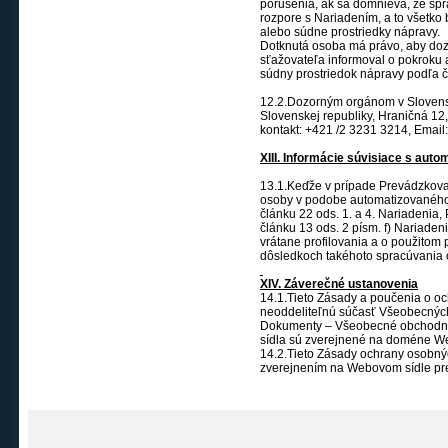
porušenia, ak sa domnieva, že spra
rozpore s Nariadením, a to všetko 
alebo súdne prostriedky nápravy.
Dotknutá osoba má právo, aby doz
sťažovateľa informoval o pokroku 
súdny prostriedok nápravy podľa 
12.2.Dozorným orgánom v Slovens
Slovenskej republiky, Hraničná 12,
kontakt: +421 /2 3231 3214, Email
XIII. Informácie súvisiace s aut
13.1.Keďže v prípade Prevádzkova
osoby v podobe automatizovaného
článku 22 ods. 1. a 4. Nariadenia,
článku 13 ods. 2 písm. f) Nariaden
vrátane profilovania a o použitom
dôsledkoch takéhoto spracúvania 
XIV. Záverečné ustanovenia
14.1.Tieto Zásady a poučenia o oc
neoddeliteľnú súčasť Všeobecný
Dokumenty – Všeobecné obchodné
sídla sú zverejnené na doméne W
14.2.Tieto Zásady ochrany osobný
zverejnením na Webovom sídle p