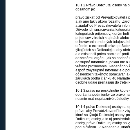
10.1.2.Právo Dotknutej osoby na p
obsahom je:
právo získať od Prevádzkovateľa p
a ak áno tak v akom rozsahu. Záro
a žiadať od Prevádzkovateľa info
Dôvode ich spracúvania, kategóri
kategóriách príjemcov, ktorým bol
príjemcov v tretích krajinách ale
uchovávania osobných údajov alebo,
určenie, o existencii práva poža
týkajúcich sa Dotknutej osoby al
a o existencii práva namietať prot
dozornému orgánu, ak sa osobné ú
dostupné informácie, pokiaľ ide o 
vrátane profilovania uvedeného v č
aspoň zmysluplné informácie o po
dôsledkoch takéhoto spracúvania 
zárukách podľa článku 46 Nariaden
osobné údaje prenášajú do tretej 
10.1.3.právo na poskytnutie kópie
dodržania podmienky, že právo na
nesmie mať nepriaznivé dôsledky 
10.1.4.právo Dotknutej osoby na 
právo: aby Prevádzkovateľ bez zb
ktoré sa týkajú Dotknutej osoby. 
Dotknutej osoby, a to aj prostred
osoby, právo Dotknutej osoby na v
podľa článku 17 Nariadenia, ktor