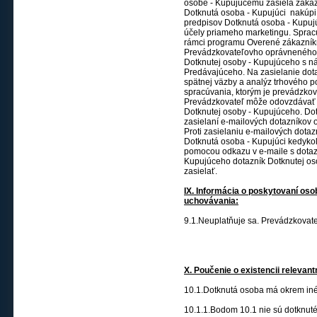
osobe - Kupujúcemu zasiela zaka
Dotknutá osoba - Kupujúci nakúpi,
predpisov Dotknutá osoba - Kupujú
účely priameho marketingu. Sprac
rámci programu Overené zákazník
Prevádzkovateľovho oprávneného z
Dotknutej osoby - Kupujúceho s n
Predávajúceho. Na zasielanie dot
spätnej väzby a analýz trhového p
spracúvania, ktorým je prevádzkova
Prevádzkovateľ môže odovzdávať 
Dotknutej osoby - Kupujúceho. Dot
zasielaní e-mailových dotazníkov o
Proti zasielaniu e-mailových dot
Dotknutá osoba - Kupujúci kedykoľ
pomocou odkazu v e-maile s dotaz
Kupujúceho dotazník Dotknutej o
zasielať.
IX. Informácia o poskytovaní osob
uchovávania:
9.1.Neuplatňuje sa. Prevádzkovate
X. Poučenie o existencii relevan
10.1.Dotknutá osoba má okrem iné
10.1.1.Bodom 10.1 nie sú dotknuté