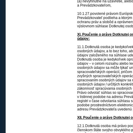
(a) nevyhnutné na uzavretie, ale
a Prevádzkovateľom,
10.1.27.povolené právom Európske
Prevádzkovateľ podlieha a ktorým
ochranu práv a slobôd a oprávnen
výslovnom súhlase Dotknutej osob
XI. Poučenie o práve Dotknutej 
údajov:
11.1.Dotknutá osoba je kedykoľve
osobných údajov, a to bez toho, a
údajov založeného na súhlase ud
Dotknutá osoba je kedykoľvek opr
údajov – v celom rozsahu alebo le
osobných údajov sa môže týkať urč
spracovateľských operácií, pričo
zvyšných spracovateľských operác
spracovaním osobných údajov sa m
osobných údajov / určitých konkré
zákonnosť spracúvania osobných ú
Právo odvolať súhlas so spracova
v listinnej podobe na adresu Pre
registri v čase odvolania súhlasu
podobe prostredníctvom elektronic
adresu Prevádzkovateľa uvedenú pr
XII. Poučenie o práve Dotknutej
12.1.Dotknutá osoba má právo pod
členskom štáte svojho obvyklého 