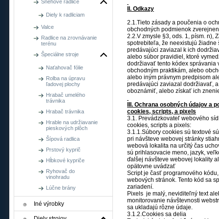
Snehové radlice
II. Odkazy
Diely k radliciam
2.1.Tieto zásady a poučenia o oc
Valce
obchodných podmienok zverejnen
2.2.V zmysle §3, ods. 1, písm. n),
Radlice na zrovnávanie
spotrebiteľa, že neexistujú žiadne
terénu
predávajúci zaviazal k ich dodrži
Špeciálne stroje
alebo súbor pravidiel, ktoré vyme
dodržiavať tento kódex správania 
Naťahovač fólie
obchodným praktikám, alebo obcho
alebo iným právnym predpisom aleb
Rolba na úpravu
predávajúci zaviazal dodržiavať, 
ľadovej plochy
oboznámiť, alebo získať ich zneni
Hrabač umelého
trávnika
III. Ochrana osobných údajov a p
cookies, scripts, a pixels
Hrabač trávnika
3.1. Prevádzkovateľ webového sídl
Hrable na udržiavanie
cookies, scripts a pixels:
pieskových plôch
3.1.1.Súbory cookies sú textové sú
pri návšteve webovej stránky stia
Šípová radlica
webová lokalita na určitý čas ucho
Prstový kyprič
sú prihlasovacie meno, jazyk, veľk
ďalšej návšteve webovej lokality a
Hĺbkové kypriče
opätovne uvádzať
Ryhovač do
Script je časť programového kódu, 
vinohradu
webových stránok. Tento kód sa sp
zariadení.
Lúčne brány
Pixels je malý, neviditeľný text a
monitorovanie návštevnosti webstr
Iné výrobky
sa ukladajú rôzne údaje.
3.1.2.Cookies sa delia
Diely strojov