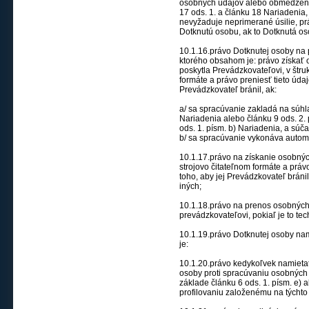
osobných údajov alebo obmedzeni
17 ods. 1. a článku 18 Nariadenia
nevyžaduje neprimerané úsilie, pr
Dotknutú osobu, ak to Dotknutá o
10.1.16.právo Dotknutej osoby na
ktorého obsahom je: právo získať o
poskytla Prevádzkovateľovi, v štr
formáte a právo preniesť tieto úda
Prevádzkovateľ bránil, ak:
a/ sa spracúvanie zakladá na súhl
Nariadenia alebo článku 9 ods. 2.
ods. 1. písm. b) Nariadenia, a súč
b/ sa spracúvanie vykonáva autom
10.1.17.právo na získanie osobný
strojovo čitateľnom formáte a práv
toho, aby jej Prevádzkovateľ brán
iných;
10.1.18.právo na prenos osobnýc
prevádzkovateľovi, pokiaľ je to te
10.1.19.právo Dotknutej osoby na
je:
10.1.20.právo kedykoľvek namietať
osoby proti spracúvaniu osobných ú
základe článku 6 ods. 1. písm. e) a
profilovaniu založenému na týchto