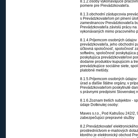
8.1.2.osoby vykonávajúce pracov
pomere pre Prevádzkovateľa.
8.1.3.obchodní zástupcovia prevá
s Prevádzkovateľom pri plnení úlo
zamestnancov Prevádzkovateľa bu
Prevádzkovateľa závislú prácu na
vykonávaných mimo pracovného 
8.1.4.Príjemcom osobných údajov 
prevádzkovateľa, jeho obchodní par
účtovná spoločnosť, spoločnosť z
softwéru, spoločnosť poskytujúca 
poskytujúca prevádzkovateľovi po
dodanie produktov kupujúcim a tre
prevádzkujúce sociálne siete, spo
platobné metódy.
8.1.5.Príjemcom osobných údajov b
úrad a ďalšie štátne orgány, v pr
Prevádzkovateľom poskytnuté daný
s právnymi predpismi Slovenskej r
8.1.6.Zoznam tretích subjektov - s
údaje Dotknutej osoby:
Maves s.r.o., Pod Katrušou 242/2, 9
zabezpečujúci prepravné služby
8.2.Prevádzkovateľ elektronickéh
prostredníctvom e-mailových dota
ktorého je elektronický obchod Pr