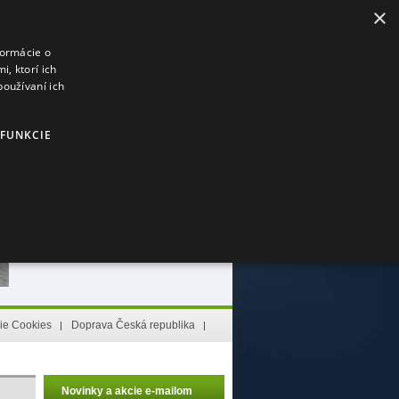
×
0 položiek
(0,00 €)
formácie o
, ktorí ich
používaní ich
FUNKCIE
0,00 €
(0 položiek)
vstúpiť do košíka
ie Cookies
Doprava Česká republika
 správne používať bez nevyhnutne potrebných súborov cookie.
Novinky a akcie e-mailom
kátor používaný na údržbu premenných relácií používateľov.