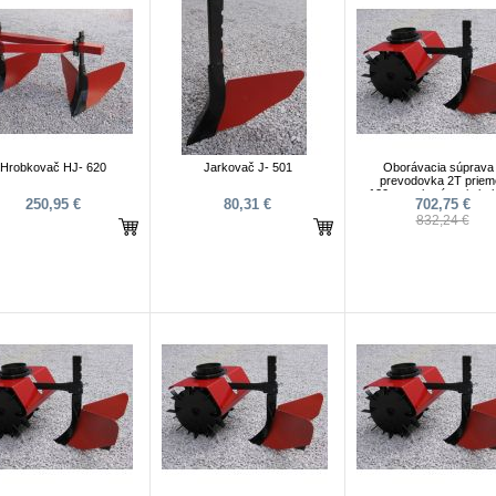
Hrobkovač HJ- 620
Jarkovač J- 501
Oborávacia súprava 
prevodovka 2T priem
120mm, oborávacie kol
250,95 €
80,31 €
702,75 €
jarkovač
832,24 €