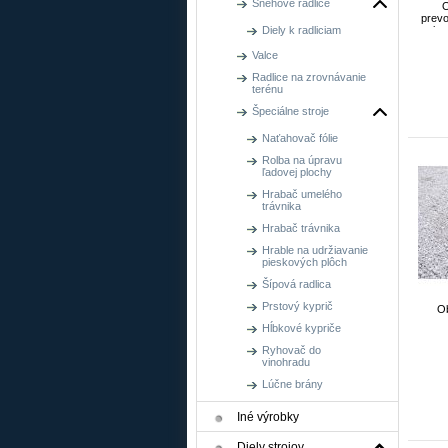
Snehové radlice
O
prev
obor
Diely k radliciam
Valce
Radlice na zrovnávanie
terénu
Špeciálne stroje
Naťahovač fólie
Rolba na úpravu
ľadovej plochy
Hrabač umelého
trávnika
Hrabač trávnika
Hrable na udržiavanie
pieskových plôch
Šípová radlica
Prstový kyprič
Ob
Hĺbkové kypriče
Ryhovač do
vinohradu
Lúčne brány
Iné výrobky
Diely strojov