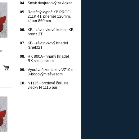
04.
Smyk dvojradový za Agzat
05.
Rotačný kyprič KB PROFI
211K 4T, priemer 120mm,
záber 860mm
06.
KB - závitovkové koleso KB
bronz 2T
07.
KB - závitovkový hriadeľ
-
(šnek)2T
er
esá,
08.
RK 800A - hnaný hriadeľ
RK s kolieskom
09.
Vyorávač zemiakov VZ10 s
3-bodovým závesom
10.
N1115 - brzdové čeľuste
vlečky N 1115 pár