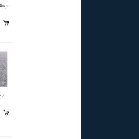
-
80mm,
ovač
Z-8