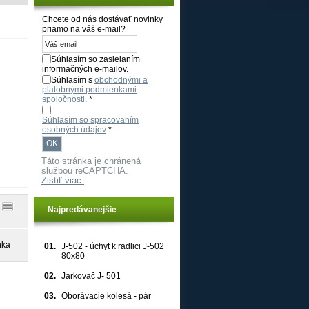
ý pre daný web, ale dobrým príkladom je udržanie prihláseného
Chcete od nás dostávať novinky
priamo na váš e-mail?
asu so súbormi cookie návštevníkov. Je nevyhnutné, aby
Súhlasím so zasielaním
 vykonania analýzy rizika.
informačných e-mailov.
Súhlasím s
obchodnými a
platobnými podmienkami
Google Privacy Policy
spoločnosti
. *
Súhlasím so spracovaním
osobných údajov
*
Táto stránka je chránená
službou reCAPTCHA.
Zistiť viac.
Najpredávanejšie
nka
01.
J-502 - úchyt k radlici J-502
80x80
02.
Jarkovač J- 501
03.
Oborávacie kolesá - pár