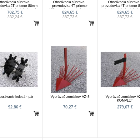
borávacia súprava -
Oborávacia súprava -
Oborávacia súprava 
odovka 2T priemer 80mm,
prevodovka 4T priemer
prevodovka 4T priemer 
ávacie kolesá, jarkovač
120mm, oborávacie kolesá,
oborávacie kolesá, jark
702,75 €
824,65 €
824,65 €
jarkovač
832,24 €
887,73 €
887,73 €
orávacie kolesá - pár
Vyorávač zemiakov VZ-8
Vyorávač zemiakov V
KOMPLET
92,86 €
70,27 €
279,67 €