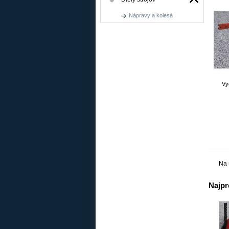
Nápravy a kolesá
Vy
Na 
Najpr