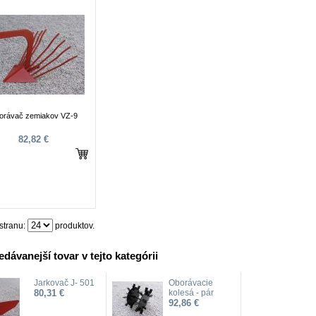
orávač zemiakov VZ-9
82,82 €
stranu:
produktov.
edávanejší tovar v tejto kategórii
Jarkovač J- 501
Oborávacie
80,31 €
kolesá - pár
92,86 €