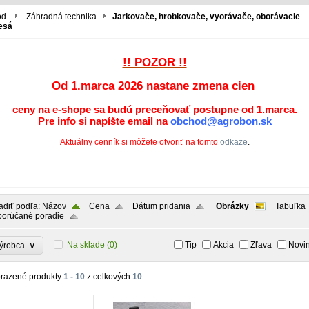
Spravidla ide o náhodne vygenerované číslo, spôsob jeho použitia môže byť špecifick
stavu používateľa medzi stránkami.
od
Záhradná technika
Jarkovače, hrobkovače, vyorávače, oborávacie
esá
Tento súbor cookie používa služba Cookie-Script.com na zapamätanie predvolieb súhl
banner cookies Cookie-Script.com fungoval správne.
!! POZOR !!
Google reCAPTCHA nastaví pri vykonaní potrebný súbor cookie (_GRECAPTCHA) na účely
Od 1.marca 2026 nastane zmena cien
ceny na e-shope sa budú preceňovať postupne od 1.marca.
Pre info si napíšte email na
obchod@agrobon.sk
Aktuálny cenník si môžete otvoriť na tomto
odkaze
.
adiť podľa:
Názov
Cena
Dátum pridania
Obrázky
Tabuľka
orúčané poradie
∨
Na sklade
(0)
Tip
Akcia
Zľava
Novi
ýrobca
razené produkty
1 - 10
z celkových
10