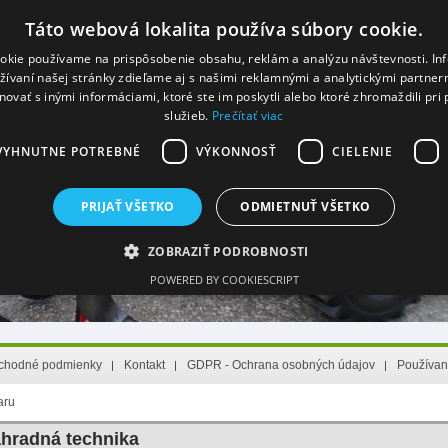
Táto webová lokalita používa súbory cookie.
okie používame na prispôsobenie obsahu, reklám a analýzu návštevnosti. In
ívaní našej stránky zdieľame aj s našimi reklamnými a analytickými partnermi
ia
(Nový zákazník)
Zabudol som heslo
vať s inými informáciami, ktoré ste im poskytli alebo ktoré zhromaždili pri 
služieb.
Prečítať viac
VYHNUTNE POTREBNÉ
VÝKONNOSŤ
CIELENIE
PRIJAŤ VŠETKO
ODMIETNUŤ VŠETKO
ZOBRAZIŤ PODROBNOSTI
POWERED BY COOKIESCRIPT
Nevyhnutne potrebné
Výkonnosť
Cielenie
Funkcie
chodné podmienky
Kontakt
GDPR - Ochrana osobných údajov
Používan
ebovej lokality, ako prihlásenie používateľa a správa účtu. Webová lokalita sa nedá
aru
Opis
hradná technika
Cookie generované aplikáciami založenými na jazyku PHP. Toto je univerzálny identifi