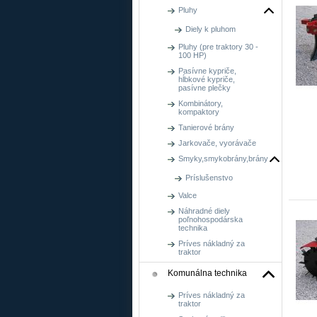
Pluhy
Diely k pluhom
Pluhy (pre traktory 30 -
100 HP)
Pasívne kypriče,
hĺbkové kypriče,
pasívne plečky
Kombinátory,
kompaktory
Tanierové brány
Jarkovače, vyorávače
Smyky,smykobrány,brány
Príslušenstvo
Valce
Náhradné diely
poľnohospodárska
technika
Príves nákladný za
traktor
Komunálna technika
Príves nákladný za
traktor