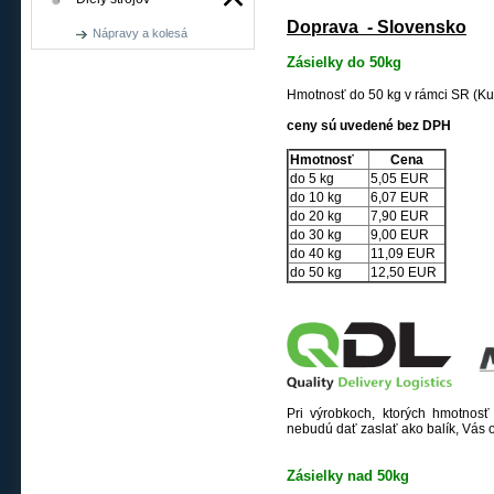
Doprava - Slovensko
Nápravy a kolesá
Zásielky do 50kg
Hmotnosť
do 50 kg v rámci SR (K
ceny sú uvedené bez DPH
Hmotnosť
Cena
do 5 kg
5,05 EUR
do 10 kg
6,07 EUR
do 20 kg
7,90 EUR
do 30 kg
9,00 EUR
do 40 kg
11,09 EUR
do 50 kg
12,50 EUR
Pri výrobkoch, ktorých hmotnos
nebudú dať zaslať ako balík, Vás
Zásielky nad 50kg