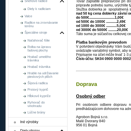
Snehové radlice
Tovar zaplatíte prepravcovi pri 
pripravte potrebú sumu, urýchlite 
Diely k radliciam
Služba dobierka je spoplatnená
nad 50 kg cena dobierky závisí 
Valce
do 500€.............................1,00€
od 500€ do 1000€ ............2,49€
Radlice na zrovnávanie
od 1000 do 3000€ ............5,00€
terénu
od 3000€ do 5000€ ..........20,00€
Špeciálne stroje
Táto suma je súčasťou celkovej cen
Naťahovač fólie
Platba bankovým prevodom
V potvrdení objednávky Vám budú
Rolba na úpravu
ľadovej plochy
uvádzajte variabilný symbol, aby s
Pripísanie na účet môže trvať 1-3 
Hrabač umelého
Číslo účtu:
SK04 0900 0000 0002 
trávnika
Hrabač trávnika
Hrable na udržiavanie
pieskových plôch
Šípová radlica
Doprava
Prstový kyprič
Osobný odber
Hĺbkové kypriče
Ryhovač do
Pri osobnom odbere dopravu ne
vinohradu
predhádzajúcom dohovore na adr
Lúčne brány
Agrobon Bojná s.r.o.
Malé Dvorany 840
Iné výrobky
956 01 Bojná
Diely strojov