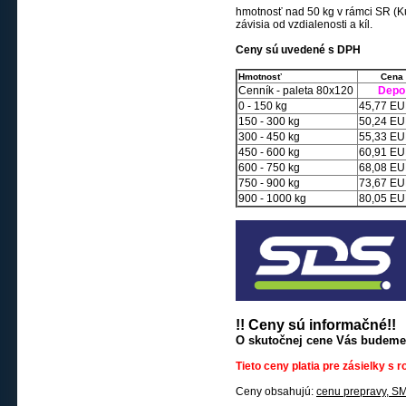
hmotnosť
nad 50 kg v rámci SR
(K
závisia od vzdialenosti a kíl.
Ceny sú uvedené s DPH
Hmotnosť
Ce
Cenník - paleta 80x120
Depo 
0 - 150 kg
45,77 E
150 - 300 kg
50,24 E
300 - 450 kg
55,33 E
450 - 600 kg
60,91 E
600 - 750 kg
68,08 E
750 - 900 kg
73,67 E
900 - 1000 kg
80,05 E
!! Ceny sú informačné!!
O skutočnej cene Vás budeme
Tieto ceny platia pre zásielky s
Ceny obsahujú:
cenu prepravy, SM