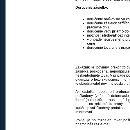
Doručenie zásielky:
doručenie balíkov do 50 k
doručenie zásielok ťažšíc
pracovné dni)
doručenie vždy
priamo do 
možnosť
sledovať
cez int
v prípade neúspešného pr
cene
doručenie tovaru je v prac
Zákazník je povinný prekontrolo
zásielka poškodená, nepodpisujet
neskontrolujete tovar. V prípade 
okamžite o tejto skutočnosti info
je objednávateľ povinný poskytnú
Ak zásielka nebola pri prebera
poškodený (vnútorné deformácie,
ihneď (najneskôr na nasledujúci 
nebude na reklamáciu braný ohľ
kuriér spísať škodový protokol a 
informovať.
Pokiaľ je po rozbalení tovar poš
priamo nás cez e-mail.