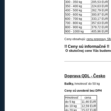
300 - 350 kg
205,53 EUR
350 - 400 kg
224,63 EUR
400 - 500 kg
262,79 EUR
500 - 600 kg
300,97 EUR
600 - 700 kg
333,17 EUR
700 - 800 kg
357,63 EUR
800 - 900 kg
379,72 EUR
900 - 1000 kg
405,96 EUR
Ceny obsahujú:
cenu prepravy, SMS
!! Ceny sú informačné !!
O skutočnej cene Vás budeme
Doprava QDL - Česko
Balíky,
hmotnosť
do 50 kg
Ceny sú uvedené bez DPH
Hmotnosť
cena
do 5 kg
11,46 EUR
do 10 kg
12,59 EUR
do 20 kg
15,07 EUR