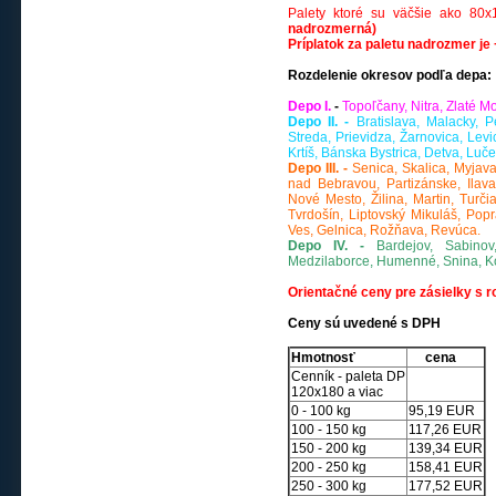
Palety ktoré su väčšie ako 80
nadrozmerná)
Príplatok za paletu nadrozmer je
Rozdelenie okresov podľa depa:
Depo I.
-
Topoľčany, Nitra, Zlaté 
Depo II. -
Bratislava, Malacky, 
Streda, Prievidza, Žarnovica, Lev
Krtíš, Bánska Bystrica, Detva, Luč
Depo III. -
Senica, Skalica, Myjav
nad Bebravou, Partizánske, Ilav
Nové Mesto, Žilina, Martin, Tur
Tvrdošín, Liptovský Mikuláš, Po
Ves, Gelnica, Rožňava, Revúca.
Depo IV. -
Bardejov, Sabino
Medzilaborce, Humenné, Snina, Koš
Orientačné ceny pre zásielky s 
Ceny sú uvedené s DPH
Hmotnosť
cena
Cenník - paleta DP
120x180 a viac
0 - 100 kg
95,19 EUR
100 - 150 kg
117,26 EUR
150 - 200 kg
139,34 EUR
200 - 250 kg
158,41 EUR
250 - 300 kg
177,52 EUR