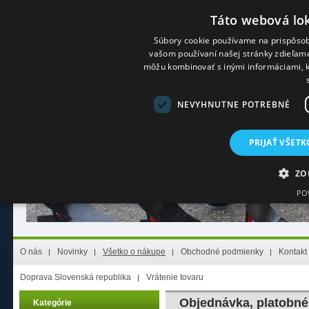
Táto webová lok
Súbory cookie používame na prispôsob
vašom používaní našej stránky zdieľame 
Prihlásenie
(Stály zákazník)
Registrácia
(Nový zákazník)
Zabudol s
môžu kombinovať s inými informáciami, kt
NEVYHNUTNE POTREBNÉ
PRIJAŤ VŠETK
ZO
PO
Nevyhnutne potrebn
O nás
Novinky
Všetko o nákupe
Obchodné podmienky
Kontakt
Nevyhnutne potrebné súbory cookie umožňujú základné funkcie webovej lokality,
nevyhnutne potrebných súborov cookie.
Doprava Slovenská republika
Vrátenie tovaru
Poskytovateľ
/
Uplynutie
Meno
Opis
Doména
platnosti
Objednávka, platobné
Kategórie