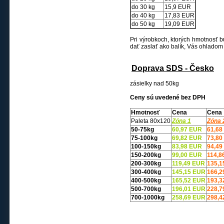
do 30 kg
15,9 EUR
do 40 kg
17,83 EUR
do 50 kg
19,09 EUR
Pri výrobkoch, ktorých hmotnosť
dať zaslať ako balík, Vás ohlado
Doprava SDS - Česko
zásielky nad 50kg
Ceny sú uvedené bez DPH
Hmotnosť
Cena
Cena
Paleta 80x120
Zóna 1
Zóna 
50-75kg
60,97 EUR
61,68
75-100kg
69,82 EUR
73,80
100-150kg
83,98 EUR
94,49
150-200kg
99,00 EUR
114,8
200-300kg
119,49 EUR
135,1
300-400kg
145,15 EUR
166,2
400-500kg
165,52 EUR
193,3
500-700kg
196,01 EUR
228,7
700-1000kg
258,69 EUR
298,4