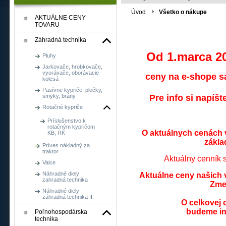
PHPSESSID
Cookies
Cookie generova
PHP.net
relácie
premenných relá
Úvod
Všetko o nákupe
www.shop.agrobon.sk
AKTUÁLNE CENY
špecifický pre 
TOVARU
CookieScriptConsent
mesiac
Tento súbor coo
CookieScript
Záhradná technika
návštevníkov. J
www.shop.agrobon.sk
Od 1.marca 2
_GRECAPTCHA
6
Google reCAPTCH
Pluhy
Google LLC
mesiacov
www.google.com
Jarkovače, hrobkovače,
vyorávače, oborávacie
ceny na e-shope s
kolesá
Pasívne kypriče, plečky,
smyky, brány
Pre info si napíšt
Rotačné kypriče
Príslušenstvo k
rotačným kypričom
O aktuálnych cenách
KB, RK
zákla
Príves nákladný za
traktor
Aktuálny cenník s
Valce
Náhradné diely
Aktuálne ceny našich 
zahradná technika
Zme
Náhradné diely
záhradná technika II.
O celkovej 
budeme in
Poľnohospodárska
technika