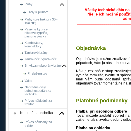
_______________________
Pluhy
Všetky technické dáta na 
Diely k pluhom
Nie je ich možné použi
adm
Pluhy (pre traktory 30 -
__________________________
100 HP)
Pasívne kypriče,
hĺbkové kypriče,
pasívne plečky
Kombinátory,
kompaktory
Objednávka
Tanierové brány
Objednávku je možné zrealizovať 
Jarkovače, vyorávače
prípadoch, Vám ju následne potvr
Smyky,smykobrány,brány
Nákup cez náš e-shop zrealizujete
Príslušenstvo
vyplníte formulár, zvolíte si spô
mail Vám bude odoslaná správ
Valce
objednaný tovar momentálne na sk
Náhradné diely
poľnohospodárska
technika
Platobné podmienky
Príves nákladný za
traktor
Platba pri osobnom odbere
Komunálna technika
Tovar môžete zaplatiť vopred na
zašleme, ak si zvolíte osobný odbe
Príves nákladný za
traktor
Platba na dobierku