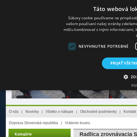
Táto webová lok
Súbory cookie používame na prispôsob
vašom používaní našej stránky zdieľame 
Prihlásenie
(Stály zákazník)
Registrácia
(Nový zákazník)
Zabudol s
môžu kombinovať s inými informáciami, kt
NEVYHNUTNE POTREBNÉ
PRIJAŤ VŠETK
ZO
PO
Nevyhnutne potrebn
O nás
Novinky
Všetko o nákupe
Obchodné podmienky
Kontakt
Nevyhnutne potrebné súbory cookie umožňujú základné funkcie webovej lokality,
nevyhnutne potrebných súborov cookie.
Doprava Slovenská republika
Vrátenie tovaru
Poskytovateľ
/
Uplynutie
Meno
Opis
Doména
platnosti
Radlica zrovnávacia S
Kategórie