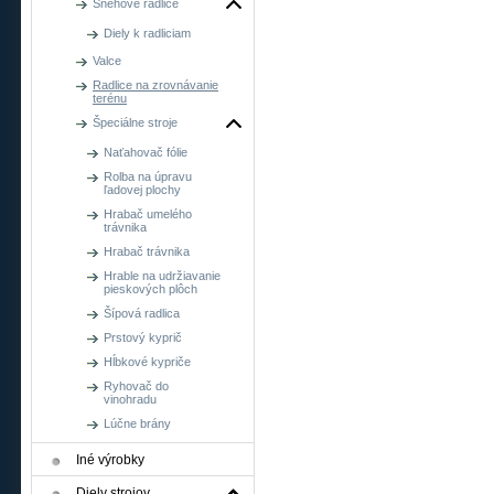
Snehové radlice
Diely k radliciam
Valce
Radlice na zrovnávanie
terénu
Špeciálne stroje
Naťahovač fólie
Rolba na úpravu
ľadovej plochy
Hrabač umelého
trávnika
Hrabač trávnika
Hrable na udržiavanie
pieskových plôch
Šípová radlica
Prstový kyprič
Hĺbkové kypriče
Ryhovač do
vinohradu
Lúčne brány
Iné výrobky
Diely strojov