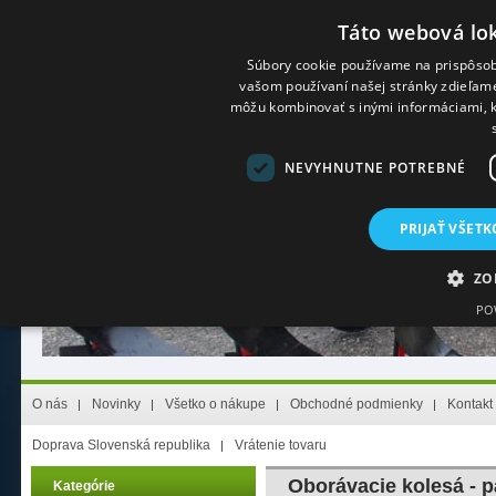
Táto webová lok
Súbory cookie používame na prispôsob
vašom používaní našej stránky zdieľame 
Prihlásenie
(Stály zákazník)
Registrácia
(Nový zákazník)
Zabudol s
môžu kombinovať s inými informáciami, kt
NEVYHNUTNE POTREBNÉ
PRIJAŤ VŠETK
ZO
PO
Nevyhnutne potrebn
O nás
Novinky
Všetko o nákupe
Obchodné podmienky
Kontakt
Nevyhnutne potrebné súbory cookie umožňujú základné funkcie webovej lokality,
nevyhnutne potrebných súborov cookie.
Doprava Slovenská republika
Vrátenie tovaru
Poskytovateľ
/
Uplynutie
Meno
Opis
Doména
platnosti
Oborávacie kolesá - p
Kategórie