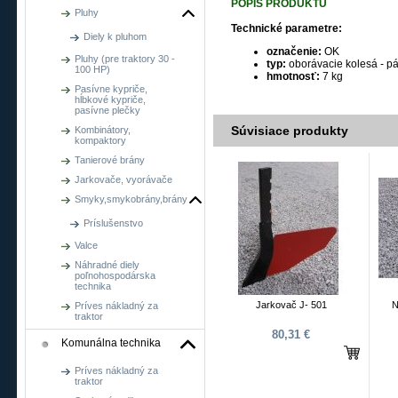
POPIS PRODUKTU
Pluhy
Technické parametre:
Diely k pluhom
označenie:
OK
Pluhy (pre traktory 30 -
typ:
oborávacie kolesá - pá
100 HP)
hmotnosť:
7 kg
Pasívne kypriče,
hĺbkové kypriče,
pasívne plečky
Súvisiace produkty
Kombinátory,
kompaktory
Tanierové brány
Jarkovače, vyorávače
Smyky,smykobrány,brány
Príslušenstvo
Valce
Náhradné diely
poľnohospodárska
technika
Jarkovač J- 501
N
Príves nákladný za
traktor
80,31 €
Komunálna technika
Príves nákladný za
traktor