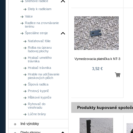
Snehové radlice
Diely k radliciam
Valce
Radlice na zrovnávanie
terénu
Špeciálne stroje
Naťahovač fólie
Rolba na úpravu
ľadovej plochy
Hrabač umelého
Vymedzovacia platnička k NT-3
trávnika
Hrabač trávnika
3,52 €
Hrable na udržiavanie
pieskových plôch
Šípová radlica
Prstový kyprič
Hĺbkové kypriče
Ryhovač do
Produkty kupované spoloč
vinohradu
Lúčne brány
Iné výrobky
Diely strojov