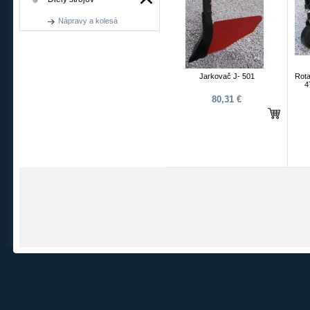
Nápravy a kolesá
Jarkovač J- 501
Rot
4
80,31 €