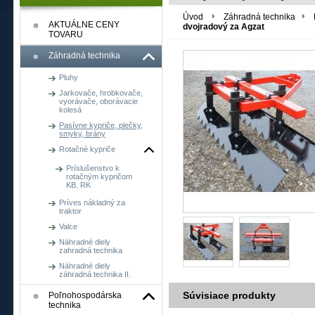
PHPSESSID
Cookies
Cookie generova
PHP.net
relácie
premenných relá
Úvod
Záhradná technika
www.shop.agrobon.sk
AKTUÁLNE CENY
špecifický pre 
dvojradový za Agzat
TOVARU
CookieScriptConsent
mesiac
Tento súbor coo
CookieScript
Záhradná technika
návštevníkov. J
www.shop.agrobon.sk
_GRECAPTCHA
6
Google reCAPTCH
Pluhy
Google LLC
mesiacov
www.google.com
Jarkovače, hrobkovače,
vyorávače, oborávacie
kolesá
Pasívne kypriče, plečky,
smyky, brány
Rotačné kypriče
Príslušenstvo k
rotačným kypričom
KB, RK
Príves nákladný za
traktor
Valce
Náhradné diely
zahradná technika
Náhradné diely
záhradná technika II.
Súvisiace produkty
Poľnohospodárska
technika