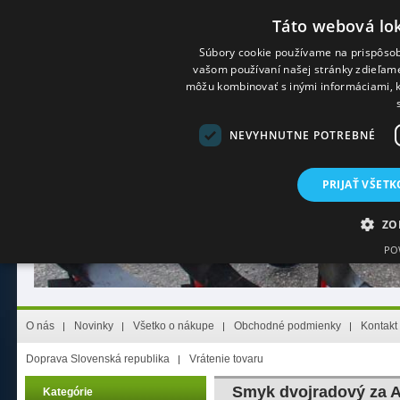
Táto webová lok
Súbory cookie používame na prispôsob
vašom používaní našej stránky zdieľame 
Prihlásenie
(Stály zákazník)
Registrácia
(Nový zákazník)
Zabudol s
môžu kombinovať s inými informáciami, kt
NEVYHNUTNE POTREBNÉ
PRIJAŤ VŠETK
ZO
PO
Nevyhnutne potrebn
O nás
Novinky
Všetko o nákupe
Obchodné podmienky
Kontakt
Nevyhnutne potrebné súbory cookie umožňujú základné funkcie webovej lokality,
nevyhnutne potrebných súborov cookie.
Doprava Slovenská republika
Vrátenie tovaru
Poskytovateľ
/
Uplynutie
Meno
Opis
Doména
platnosti
Smyk dvojradový za 
Kategórie