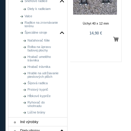
Snehové radlice
Diely k radliciam
Valce
Radlice na zrovnávanie
Úchyt 40 x 12 mm
terénu
Špeciálne stroje
14,90 €
Naťahovač fólie
Rolba na úpravu
ľadovej plochy
Hrabač umelého
trávnika
Hrabač trávnika
Hrable na udržiavanie
pieskových plôch
Šípová radlica
Prstový kyprič
Hĺbkové kypriče
Ryhovač do
vinohradu
Lúčne brány
Iné výrobky
Diely strojov