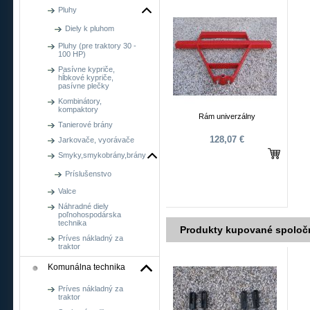
Pluhy
Diely k pluhom
Pluhy (pre traktory 30 -
100 HP)
Pasívne kypriče,
hĺbkové kypriče,
pasívne plečky
Kombinátory,
kompaktory
Rám univerzálny
Tanierové brány
128,07 €
Jarkovače, vyorávače
Smyky,smykobrány,brány
Príslušenstvo
Valce
Náhradné diely
poľnohospodárska
technika
Produkty kupované spoloč
Príves nákladný za
traktor
Komunálna technika
Príves nákladný za
traktor